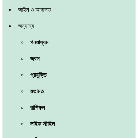
আইন ও আদালত
অন্যান্য
গনমাধ্যম
জবস
প্রযুক্তি
মতামত
রাশিফল
লাইফ স্টাইল