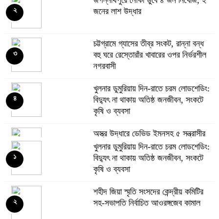
জগন্নাথপুরে নৌকা ডুবে ৪ জন নিখোঁজ, ২
২
জনের লাশ উদ্ধার
চট্টগ্রামে গ্যাসের তীব্র সংকট, রান্না বন্ধ
৩
বহু ঘরে রেস্তোরাঁর খাবারের ওপর নির্ভরশীল
নগরবাসী
খুলনার ডুমুরিয়ায় দিন-রাতে চরম লোডশেডিং:
৪
বিদ্যুৎ না থাকায় অতিষ্ঠ জনজীবন, সংকটে
কৃষি ও ব্যবসা
অস্ত্র উদ্ধারে ডেভিড ইমনসহ ৫ সন্ত্রাসীর
৫
১০ দিনের রিমান্ড চাইবে পুলিশ
খুলনার ডুমুরিয়ায় দিন-রাতে চরম লোডশেডিং:
১
বিদ্যুৎ না থাকায় অতিষ্ঠ জনজীবন, সংকটে
কৃষি ও ব্যবসা
সেনবাগে নতুন গ্যাস কূপের খনন শুরু,
৬
মিলতে পারে দৈনিক ৫-৭ মিলিয়ন ঘনফুট
শহীদ জিয়া স্মৃতি সংসদের কেন্দ্রীয় কমিটির
গ্যাস
২
সহ-সভাপতি নির্বাচিত আওরঙ্গজেব কামাল