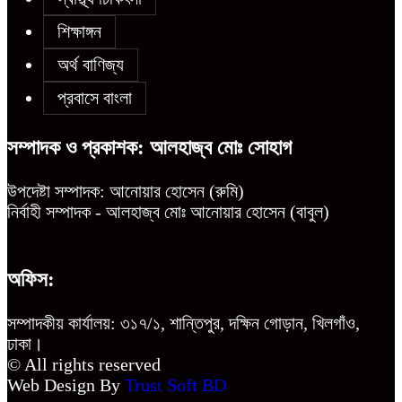
শিক্ষাঙ্গন
অর্থ বাণিজ্য
প্রবাসে বাংলা
সম্পাদক ও প্রকাশক: আলহাজ্ব মোঃ সোহাগ
উপদেষ্টা সম্পাদক: আনোয়ার হোসেন (রুমি)
নির্বাহী সম্পাদক - আলহাজ্ব মোঃ আনোয়ার হোসেন (বাবুল)
অফিস:
সম্পাদকীয় কার্যালয়: ৩১৭/১, শান্তিপুর, দক্ষিন গোড়ান, খিলগাঁও,
ঢাকা।
© All rights reserved
Web Design By
Trust Soft BD