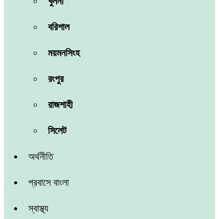
খুলনা
বরিশাল
ময়মনসিংহ
রংপুর
রাজশাহী
সিলেট
অর্থনীতি
প্রবাসে বাংলা
স্বাস্থ্য